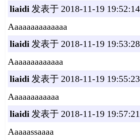
liaidi
发表于 2018-11-19 19:52:14
Aaaaaaaaaaaaaa
liaidi
发表于 2018-11-19 19:53:28
Aaaaaaaaaaaaa
liaidi
发表于 2018-11-19 19:55:23
Aaaaaaaaaaaa
liaidi
发表于 2018-11-19 19:57:21
Aaaaassaaaa