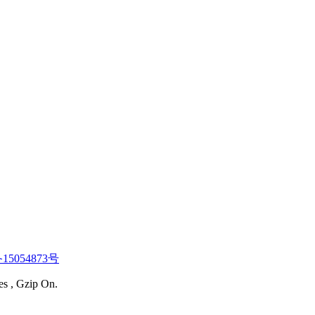
15054873号
es , Gzip On.