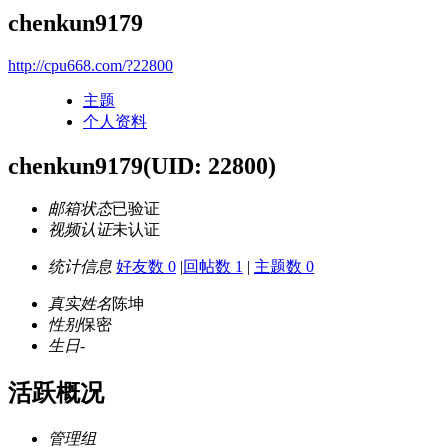
chenkun9179
http://cpu668.com/?22800
主题
个人资料
chenkun9179
(UID: 22800)
邮箱状态
已验证
视频认证
未认证
统计信息
好友数 0
|
回帖数 1
|
主题数 0
真实姓名
陈坤
性别
保密
生日
-
活跃概况
管理组