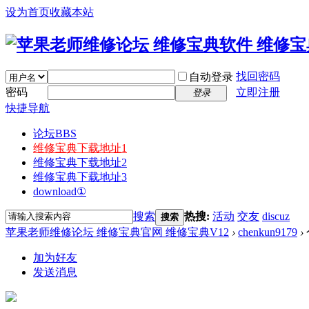
设为首页
收藏本站
找回密码
自动登录
密码
立即注册
登录
快捷导航
论坛
BBS
维修宝典下载地址1
维修宝典下载地址2
维修宝典下载地址3
download①
搜索
热搜:
活动
交友
discuz
搜索
苹果老师维修论坛 维修宝典官网 维修宝典V12
›
chenkun9179
›
加为好友
发送消息