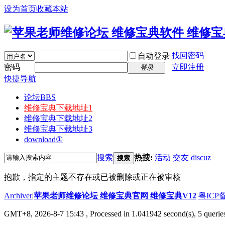
设为首页
收藏本站
找回密码
自动登录
密码
立即注册
登录
快捷导航
论坛
BBS
维修宝典下载地址1
维修宝典下载地址2
维修宝典下载地址3
download①
搜索
热搜:
活动
交友
discuz
搜索
抱歉，指定的主题不存在或已被删除或正在被审核
Archiver
|
苹果老师维修论坛 维修宝典官网 维修宝典V12
粤ICP备
GMT+8, 2026-8-7 15:43
, Processed in 1.041942 second(s), 5 querie