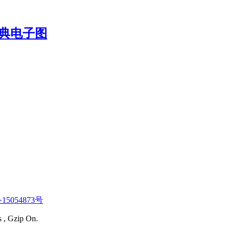
15054873号
s , Gzip On.