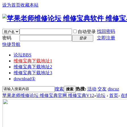
设为首页
收藏本站
找回密码
自动登录
密码
立即注册
登录
快捷导航
论坛
BBS
维修宝典下载地址1
维修宝典下载地址2
维修宝典下载地址3
download①
搜索
热搜:
活动
交友
discuz
搜索
苹果老师维修论坛 维修宝典官网 维修宝典V12
»
论坛
›
首页
›
在