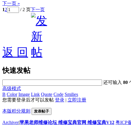
下一页 »
1
2
/ 2 页
下一页
返 回
快速发帖
还可输入
80
高级模式
B
Color
Image
Link
Quote
Code
Smilies
您需要登录后才可以发帖
登录
|
立即注册
本版积分规则
发表帖子
Archiver
|
苹果老师维修论坛 维修宝典官网 维修宝典V12
粤ICP备