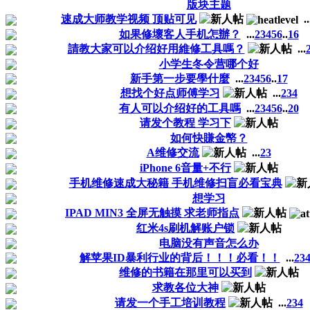
版块主题
速成大师教学视频 顶贴可见
..
如果修壞客人手机怎辦？
...
2
3
4
5
6
..
16
請教大家可以介绍好用維修工具嗎？
...
小学生冬令营哪个好
新手第一步要學什麼
...
2
3
4
5
6
..
17
想找个好点师傅学习
...
2
3
4
有人可以介绍好的工具嗎
...
2
3
4
5
6
..
20
请发个教程 学习下
如何快賺金幤？
A维修交流
...
2
3
iPhone 6音量+不行
手机维修速成大秘籍 手机维修扫盲必看宝典
想学习
IPAD MIN3 全屏无触摸 求老师指点
红米4s刷机解账户锁
电脑没有声音怎么办
解苹果ID暴利行业的背后！！！必看！！
...
2
3
维修的书籍在那里可以买到
求教各位大神
请发一个手工培训教程
...
2
3
4