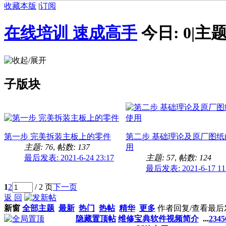
收藏本版
|
订阅
在线培训 速成高手
今日:
0
|
主题
子版块
第一步 完美拆装主板上的零件
第二步 基础理论及原厂图纸
主题: 76
,
帖数: 137
用
最后发表: 2021-6-24 23:17
主题: 57
,
帖数: 124
最后发表: 2021-6-17 11
1
2
/ 2 页
下一页
返 回
新窗
全部主题
最新
热门
热帖
精华
更多
作者
回复/查看
最后
隐藏置顶帖
维修宝典软件视频简介
...
2
3
4
5