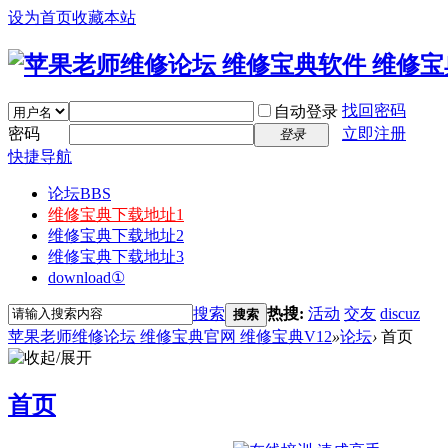
设为首页
收藏本站
找回密码
自动登录
密码
立即注册
登录
快捷导航
论坛
BBS
维修宝典下载地址1
维修宝典下载地址2
维修宝典下载地址3
download①
搜索
热搜:
活动
交友
discuz
搜索
苹果老师维修论坛 维修宝典官网 维修宝典V12
»
论坛
›
首页
首页